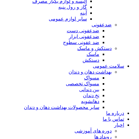
البسه و لوازم یکبار مصرف
گاز و رول پنبه
آینه
سایر لوازم عمومی
ضدعفونی
ضدعفونی دست
ضدعفونی ابزار
ضد عفونی سطوح
دستکش و ماسک
ماسک
دستکش
سلامت عمومی
بهداشت دهان و دندان
مسواک
مسواک تخصصی
بین دندانی
نخ دندان
دهانشویه
سایر محصولات بهداشت دهان و دندان
درباره ما
تماس با ما
اخبار
دوره های آموزشی
رویداد ها