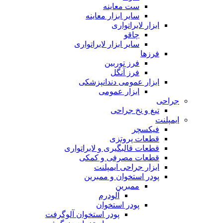
ست معاینه
سایر ابزار معاینه
ابزار لابراتواری
چاقو
سایر ابزار لابراتواری
فرزها
فرز توربین
فرز آنگل
ابزار عمومی دندانپزشکی
ابزار عمومی
جراحی
تیغ و نخ جراحی
ایمپلنت
فیکسچر
قطعات پروتزی
قطعات قالبگیری و لابراتواری
قطعات مصرفی و کمکی
ابزار جراحی ایمپلنت
پودر استخوان و ممبرین
ممبرین
آلودرم
پودر استخوان
پودر استخوان آلوگرفت