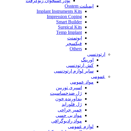
پودر استخوان زنوگرفت
ایمپلنت Osstem
Implant Instruments Kits
Impression Coping
Smart Builder
Surgical Kits
Temp Implant
ابوتمنت
فیکسچر
Others
ارتودنسی
اورینگ
کش ارتودنسی
سایر لوازم ارتودنسی
عمومی
مواد عمومی
اسپری توربین
ژل ضدحساسیت
بندآورنده خون
ژل فلوراید
خمیر جراحی
مواد بی حسی
مواد رادیوگرافی
لوازم عمومی