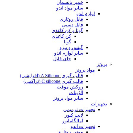
خمیر پانسمان
سایر مواد اندو
لوازم اندو
فایل روتاری
فایل دستی
گوتا و کن کاغذی
کن کاغذی
گوتا
گیتس و پیزو
سایر لوازم اندو
جای فایل
پروتز
مواد پروتز
قالب گیری A Silicone (افزایشی)
قالب گیری C silicone (تراکمی)
روکش موقت
آلژینات
سایر مواد پروتز
تجهیزات
تجهیزات ترمیمی
لایت کیور
آمالگاماتور
تجهیزات اندو
موتور روتاری