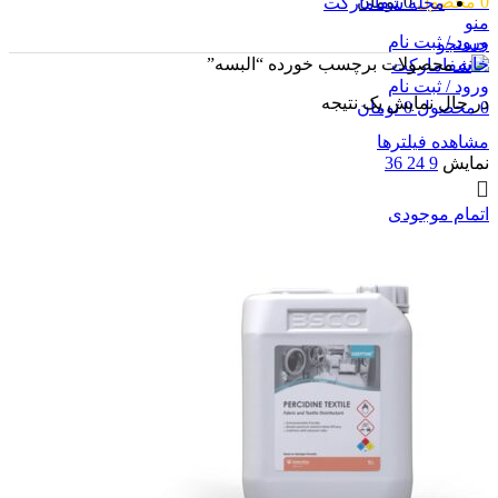
0
محصول
0
تومان
مجله شفامارکت
منو
ورود / ثبت نام
جستجو
خانه
محصولات برچسب خورده “البسه”
ورود / ثبت نام
در حال نمایش یک نتیجه
0
محصول
0
تومان
مشاهده فیلترها
نمایش
9
24
36
اتمام موجودی