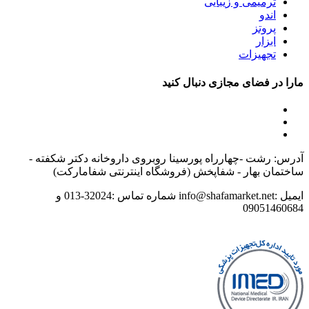
ترمیمی و زیبایی
اندو
پروتز
ابزار
تجهیزات
مارا در فضای مجازی دنبال کنید
آدرس: رشت -چهارراه پورسینا روبروی داروخانه دکتر شکفته -
ساختمان بهار - شفاپخش (فروشگاه اینترنتی شفامارکت)
ایمیل :info@shafamarket.net شماره تماس :32024-013 و
09051460684