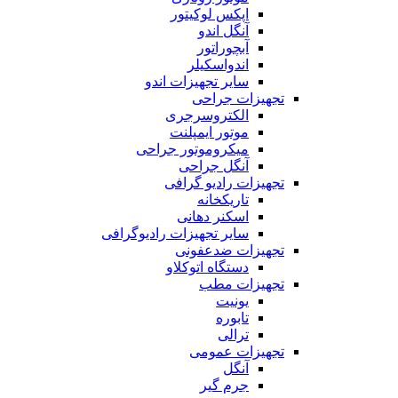
اپکس لوکیتور
آنگل اندو
آبچوراتور
اندواسکیلر
سایر تجهیزات اندو
تجهیزات جراحی
الکتروسرجری
موتور ایمپلنت
میکروموتور جراحی
آنگل جراحی
تجهیزات رادیو گرافی
تاریکخانه
اسکنر دهانی
سایر تجهیزات رادیوگرافی
تجهیزات ضدعفونی
دستگاه اتوکلاو
تجهیزات مطب
یونیت
تابوره
ترالی
تجهیزات عمومی
آنگل
جرم گیر