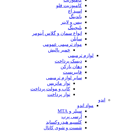
کامپوزیت فلو
اسید اچ
باندینگ
بیس و لاینر
بلیچینگ
انواع سمان و گلاس آینومر
سایلن
مواد ترمیمی عمومی
خمیر پالیش
لوازم ترمیمی
دیسک پرداخت
دهان بازکن
فایبرپست
سایر لوازم ترمیمی
نوار ماتریس
کاپ و مولت پرداخت
نوار پرداخت
اندو
مواد اندو
سیلر و MTA
آرسی پرپ
کلسیم هیدروکساید
شست و شوی کانال