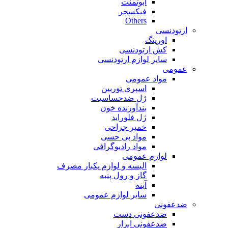
ابوتمنت
فیکسچر
Others
ارتودنسی
اورینگ
کش ارتودنسی
سایر لوازم ارتودنسی
عمومی
مواد عمومی
اسپری توربین
ژل ضدحساسیت
بندآورنده خون
ژل فلوراید
خمیر جراحی
مواد بی حسی
مواد رادیوگرافی
لوازم عمومی
البسه و لوازم یکبار مصرف
گاز و رول پنبه
آینه
سایر لوازم عمومی
ضدعفونی
ضدعفونی دست
ضدعفونی ابزار