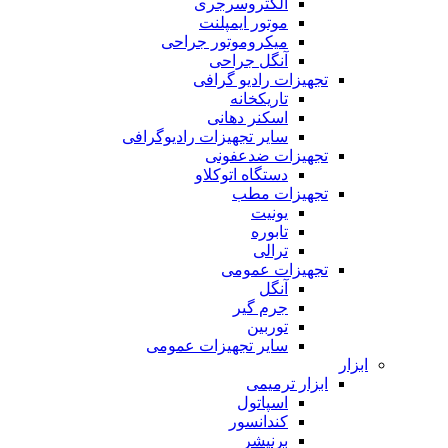
الکتروسرجری
موتور ایمپلنت
میکروموتور جراحی
آنگل جراحی
تجهیزات رادیو گرافی
تاریکخانه
اسکنر دهانی
سایر تجهیزات رادیوگرافی
تجهیزات ضدعفونی
دستگاه اتوکلاو
تجهیزات مطب
یونیت
تابوره
ترالی
تجهیزات عمومی
آنگل
جرم گیر
توربین
سایر تجهیزات عمومی
ابزار
ابزار ترمیمی
اسپاتول
کندانسور
برنیشر