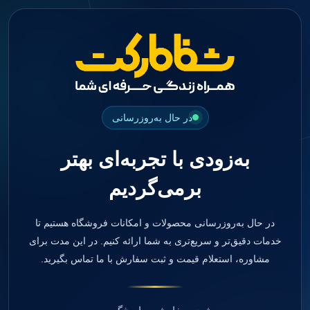
جستجو
منو
دسته بندی ها
فیکسچر
ابوتمنت
Impression Coping
Smart Builder
در حال به‌روزرسانی
kits
Others
به‌زودی با تجربه‌ای بهتر
صفحه اصلی
دندانپزشکی
برمی‌گردیم
ترمیمی و زیبایی
مواد ترمیمی
آمالگام
کامپوزیت
در حال به‌روزرسانی محصولات و امکانات فروشگاه هستیم تا
کامپوزیت فلو
خدمات دقیق‌تر و سریع‌تری به شما ارائه کنیم. در این مدت برای
اسید اچ
مشاوره، استعلام قیمت و ثبت سفارش با ما تماس بگیرید.
باندینگ
بیس و لاینر
بلیچینگ
انواع سمان و گلاس آینومر