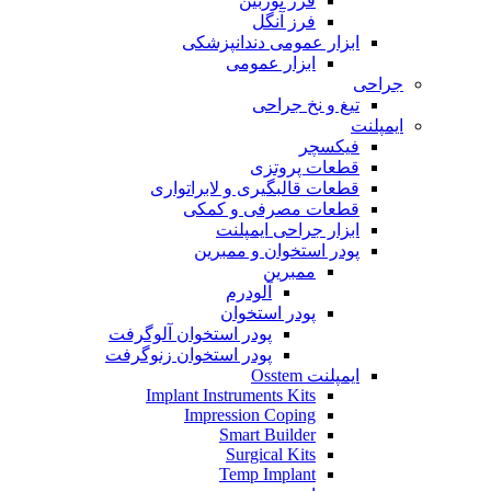
فرز توربین
فرز آنگل
ابزار عمومی دندانپزشکی
ابزار عمومی
جراحی
تیغ و نخ جراحی
ایمپلنت
فیکسچر
قطعات پروتزی
قطعات قالبگیری و لابراتواری
قطعات مصرفی و کمکی
ابزار جراحی ایمپلنت
پودر استخوان و ممبرین
ممبرین
آلودرم
پودر استخوان
پودر استخوان آلوگرفت
پودر استخوان زنوگرفت
ایمپلنت Osstem
Implant Instruments Kits
Impression Coping
Smart Builder
Surgical Kits
Temp Implant