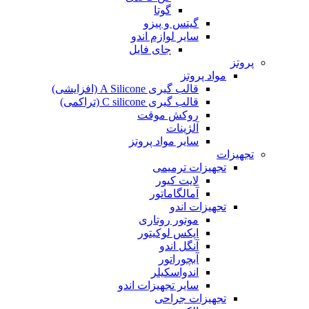
گوتا
گیتس و پیزو
سایر لوازم اندو
جای فایل
پروتز
مواد پروتز
قالب گیری A Silicone (افزایشی)
قالب گیری C silicone (تراکمی)
روکش موقت
آلژینات
سایر مواد پروتز
تجهیزات
تجهیزات ترمیمی
لایت کیور
آمالگاماتور
تجهیزات اندو
موتور روتاری
اپکس لوکیتور
آنگل اندو
آبچوراتور
اندواسکیلر
سایر تجهیزات اندو
تجهیزات جراحی