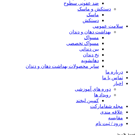
ضد عفونی سطوح
دستکش و ماسک
ماسک
دستکش
سلامت عمومی
بهداشت دهان و دندان
مسواک
مسواک تخصصی
بین دندانی
نخ دندان
دهانشویه
سایر محصولات بهداشت دهان و دندان
درباره ما
تماس با ما
اخبار
دوره های آموزشی
رویداد ها
کمپین لبخند
مجله شفامارکت
علاقه مندی
مقایسه
ورود / ثبت نام
سبد خرید