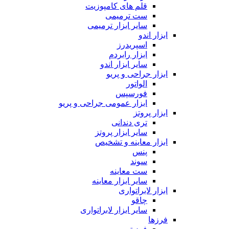
قلم های کامپوزیت
ست ترمیمی
سایر ابزار ترمیمی
ابزار اندو
اسپریدرز
ابزار رابردم
سایر ابزار اندو
ابزار جراحی و پریو
الواتور
فورسپس
ابزار عمومی جراحی و پریو
ابزار پروتز
تری دندانی
سایر ابزار پروتز
ابزار معاینه و تشخیص
پنس
سوند
ست معاینه
سایر ابزار معاینه
ابزار لابراتواری
چاقو
سایر ابزار لابراتواری
فرزها