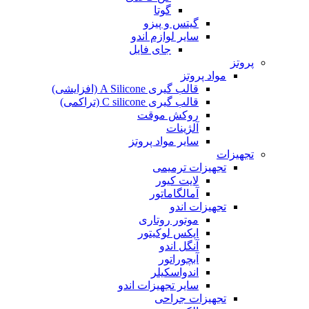
گوتا
گیتس و پیزو
سایر لوازم اندو
جای فایل
پروتز
مواد پروتز
قالب گیری A Silicone (افزایشی)
قالب گیری C silicone (تراکمی)
روکش موقت
آلژینات
سایر مواد پروتز
تجهیزات
تجهیزات ترمیمی
لایت کیور
آمالگاماتور
تجهیزات اندو
موتور روتاری
اپکس لوکیتور
آنگل اندو
آبچوراتور
اندواسکیلر
سایر تجهیزات اندو
تجهیزات جراحی