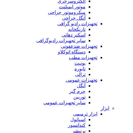
الکتروسرجری
موتور ایمپلنت
میکروموتور جراحی
آنگل جراحی
تجهیزات رادیو گرافی
تاریکخانه
اسکنر دهانی
سایر تجهیزات رادیوگرافی
تجهیزات ضدعفونی
دستگاه اتوکلاو
تجهیزات مطب
یونیت
تابوره
ترالی
تجهیزات عمومی
آنگل
جرم گیر
توربین
سایر تجهیزات عمومی
ابزار
ابزار ترمیمی
اسپاتول
کندانسور
برنیشر