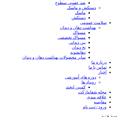
ضد عفونی سطوح
دستکش و ماسک
ماسک
دستکش
سلامت عمومی
بهداشت دهان و دندان
مسواک
مسواک تخصصی
بین دندانی
نخ دندان
دهانشویه
سایر محصولات بهداشت دهان و دندان
درباره ما
تماس با ما
اخبار
دوره های آموزشی
رویداد ها
کمپین لبخند
مجله شفامارکت
علاقه مندی
مقایسه
ورود / ثبت نام
سبد خرید