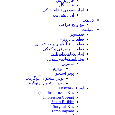
فرز توربین
فرز آنگل
ابزار عمومی دندانپزشکی
ابزار عمومی
جراحی
تیغ و نخ جراحی
ایمپلنت
فیکسچر
قطعات پروتزی
قطعات قالبگیری و لابراتواری
قطعات مصرفی و کمکی
ابزار جراحی ایمپلنت
پودر استخوان و ممبرین
ممبرین
آلودرم
پودر استخوان
پودر استخوان آلوگرفت
پودر استخوان زنوگرفت
ایمپلنت Osstem
Implant Instruments Kits
Impression Coping
Smart Builder
Surgical Kits
Temp Implant