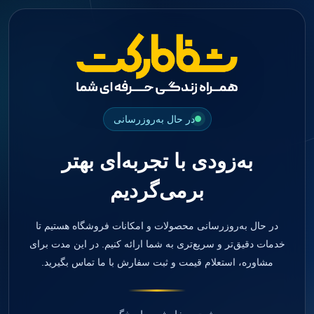
جستجو
منو
دسته بندی ها
فیکسچر
ابوتمنت
Impression Coping
Smart Builder
در حال به‌روزرسانی
kits
Others
به‌زودی با تجربه‌ای بهتر
صفحه اصلی
دندانپزشکی
برمی‌گردیم
ترمیمی و زیبایی
مواد ترمیمی
آمالگام
کامپوزیت
در حال به‌روزرسانی محصولات و امکانات فروشگاه هستیم تا
کامپوزیت فلو
خدمات دقیق‌تر و سریع‌تری به شما ارائه کنیم. در این مدت برای
اسید اچ
مشاوره، استعلام قیمت و ثبت سفارش با ما تماس بگیرید.
باندینگ
بیس و لاینر
بلیچینگ
انواع سمان و گلاس آینومر