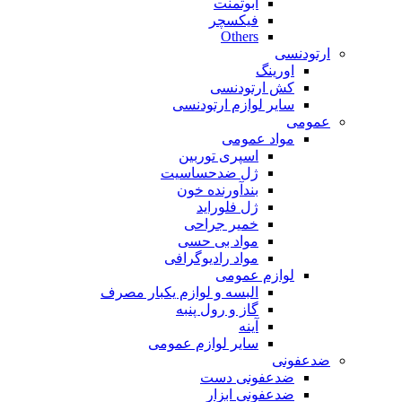
ابوتمنت
فیکسچر
Others
ارتودنسی
اورینگ
کش ارتودنسی
سایر لوازم ارتودنسی
عمومی
مواد عمومی
اسپری توربین
ژل ضدحساسیت
بندآورنده خون
ژل فلوراید
خمیر جراحی
مواد بی حسی
مواد رادیوگرافی
لوازم عمومی
البسه و لوازم یکبار مصرف
گاز و رول پنبه
آینه
سایر لوازم عمومی
ضدعفونی
ضدعفونی دست
ضدعفونی ابزار