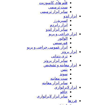
قلم های کامپوزیت
ست ترمیمی
سایر ابزار ترمیمی
ابزار اندو
اسپریدرز
ابزار رابردم
سایر ابزار اندو
ابزار جراحی و پریو
الواتور
فورسپس
ابزار عمومی جراحی و پریو
ابزار پروتز
تری دندانی
سایر ابزار پروتز
ابزار معاینه و تشخیص
پنس
سوند
ست معاینه
سایر ابزار معاینه
ابزار لابراتواری
چاقو
سایر ابزار لابراتواری
فرزها