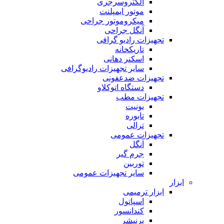
الکتروسرجری
موتور ایمپلنت
میکروموتور جراحی
آنگل جراحی
تجهیزات رادیو گرافی
تاریکخانه
اسکنر دهانی
سایر تجهیزات رادیوگرافی
تجهیزات ضدعفونی
دستگاه اتوکلاو
تجهیزات مطب
یونیت
تابوره
ترالی
تجهیزات عمومی
آنگل
جرم گیر
توربین
سایر تجهیزات عمومی
ابزار
ابزار ترمیمی
اسپاتول
کندانسور
برنیشر