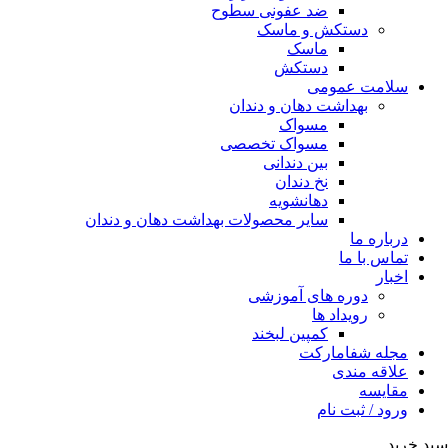
ضد عفونی سطوح
دستکش و ماسک
ماسک
دستکش
سلامت عمومی
بهداشت دهان و دندان
مسواک
مسواک تخصصی
بین دندانی
نخ دندان
دهانشویه
سایر محصولات بهداشت دهان و دندان
درباره ما
تماس با ما
اخبار
دوره های آموزشی
رویداد ها
کمپین لبخند
مجله شفامارکت
علاقه مندی
مقایسه
ورود / ثبت نام
سبد خرید