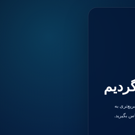
گردیم
یع‌تری به
س بگیرید.