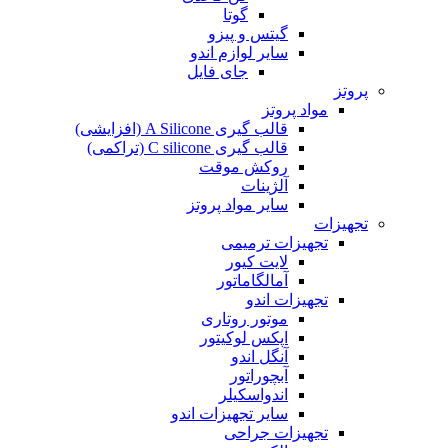
گوتا
گیتس و پیزو
سایر لوازم اندو
جای فایل
پروتز
مواد پروتز
قالب گیری A Silicone (افزایشی)
قالب گیری C silicone (تراکمی)
روکش موقت
آلژینات
سایر مواد پروتز
تجهیزات
تجهیزات ترمیمی
لایت کیور
آمالگاماتور
تجهیزات اندو
موتور روتاری
اپکس لوکیتور
آنگل اندو
آبچوراتور
اندواسکیلر
سایر تجهیزات اندو
تجهیزات جراحی