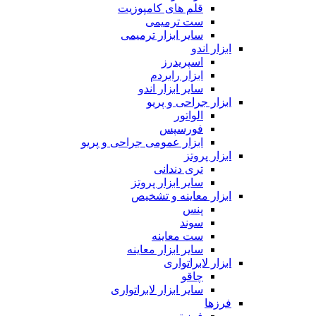
قلم های کامپوزیت
ست ترمیمی
سایر ابزار ترمیمی
ابزار اندو
اسپریدرز
ابزار رابردم
سایر ابزار اندو
ابزار جراحی و پریو
الواتور
فورسپس
ابزار عمومی جراحی و پریو
ابزار پروتز
تری دندانی
سایر ابزار پروتز
ابزار معاینه و تشخیص
پنس
سوند
ست معاینه
سایر ابزار معاینه
ابزار لابراتواری
چاقو
سایر ابزار لابراتواری
فرزها