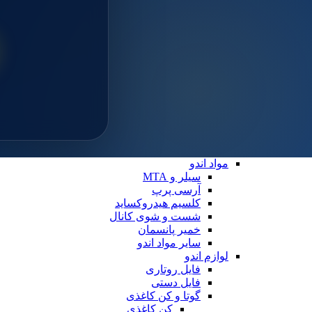
سایلن
مواد ترمیمی عمومی
خمیر پالیش
لوازم ترمیمی
دیسک پرداخت
دهان بازکن
فایبرپست
سایر لوازم ترمیمی
نوار ماتریس
کاپ و مولت پرداخت
نوار پرداخت
اندو
مواد اندو
سیلر و MTA
آرسی پرپ
کلسیم هیدروکساید
شست و شوی کانال
خمیر پانسمان
سایر مواد اندو
لوازم اندو
فایل روتاری
فایل دستی
گوتا و کن کاغذی
کن کاغذی