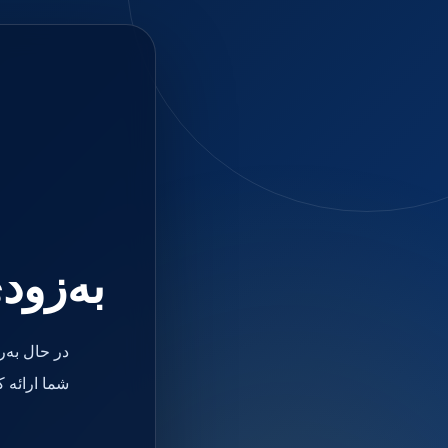
جستجو
منو
دسته بندی ها
فیکسچر
ابوتمنت
Impression Coping
Smart Builder
kits
Others
صفحه اصلی
دندانپزشکی
ترمیمی و زیبایی
به‌زود
مواد ترمیمی
آمالگام
کامپوزیت
کامپوزیت فلو
در حال به‌
اسید اچ
باندینگ
شما ارائه 
بیس و لاینر
بلیچینگ
انواع سمان و گلاس آینومر