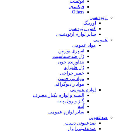
ابوتمنت
فیکسچر
Others
ارتودنسی
اورینگ
کش ارتودنسی
سایر لوازم ارتودنسی
عمومی
مواد عمومی
اسپری توربین
ژل ضدحساسیت
بندآورنده خون
ژل فلوراید
خمیر جراحی
مواد بی حسی
مواد رادیوگرافی
لوازم عمومی
البسه و لوازم یکبار مصرف
گاز و رول پنبه
آینه
سایر لوازم عمومی
ضدعفونی
ضدعفونی دست
ضدعفونی ابزار