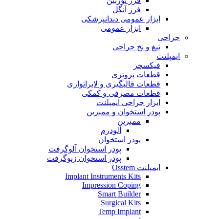
فرز توربین
فرز آنگل
ابزار عمومی دندانپزشکی
ابزار عمومی
جراحی
تیغ و نخ جراحی
ایمپلنت
فیکسچر
قطعات پروتزی
قطعات قالبگیری و لابراتواری
قطعات مصرفی و کمکی
ابزار جراحی ایمپلنت
پودر استخوان و ممبرین
ممبرین
آلودرم
پودر استخوان
پودر استخوان آلوگرفت
پودر استخوان زنوگرفت
ایمپلنت Osstem
Implant Instruments Kits
Impression Coping
Smart Builder
Surgical Kits
Temp Implant